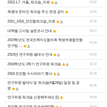
2022.1.7. 겨울_워크숍_자료
01-07
목원대 온라인 워크숍 주소 변경 공지
10-16
2021_1016_전진협워크숍_자료
10-16
대학별 고사팀 설문조사 안내
05-17
2019학년도 전국진학지도협의회 학생부종합전형
07-03
연구팀 …
2019년 연구위원 발대식 안내
04-23
2018학년도 2학기 연구위원 워크숍
11-10
2018 전진협 수시바라기 행사
06-29
연구위원 발대식 및 워크숍(4월28일) 일정 및 공
04-26
문
댓글
개
연구위원 워크숍 신청해주세요
[1]
04-09
전진협 연구위원 워크숍(04/28)
04-03