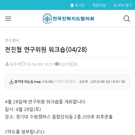
전진협 연구위원 워크숍(04/28)
로그인
회원가입
ID/PW 찾기
연수행사
전진협 연구위원 워크숍(04/28)
오수석
18-04-03 16:51
8,615
0
페이지 정보
작성자
작성일
조회
댓글
첨부파일
32회 다운로드
경기대 오는길.hwp
(16.0K)
DATE : 2018-04-03 16:51:05
본문
4월 28일에 연구위원 워크숍을 개최합니다.
일시: 4월 28일(토)
장소: 경기대 수원캠퍼스 종합강의동 2층 209호 최호준홀
<약도를 첨부합니다>.