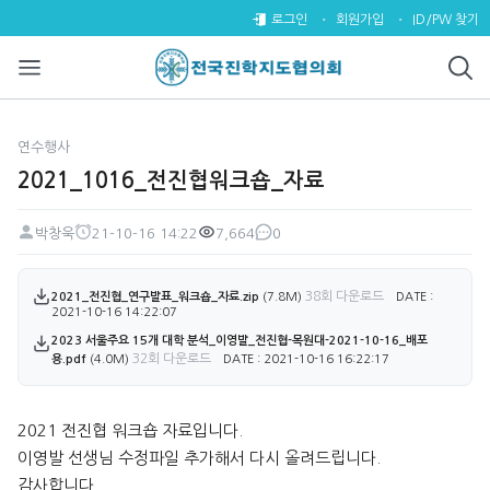
2021_1016_전진협워크숍_자료
로그인
회원가입
ID/PW 찾기
연수행사
2021_1016_전진협워크숍_자료
박창욱
21-10-16 14:22
7,664
0
페이지 정보
작성자
작성일
조회
댓글
첨부파일
38회 다운로드
2021_전진협_연구발표_워크숍_자료.zip
(7.8M)
DATE :
2021-10-16 14:22:07
2023 서울주요 15개 대학 분석_이영발_전진협-목원대-2021-10-16_배포
32회 다운로드
용.pdf
(4.0M)
DATE : 2021-10-16 16:22:17
본문
2021 전진협 워크숍 자료입니다.
이영발 선생님 수정파일 추가해서 다시 올려드립니다.
감사합니다.