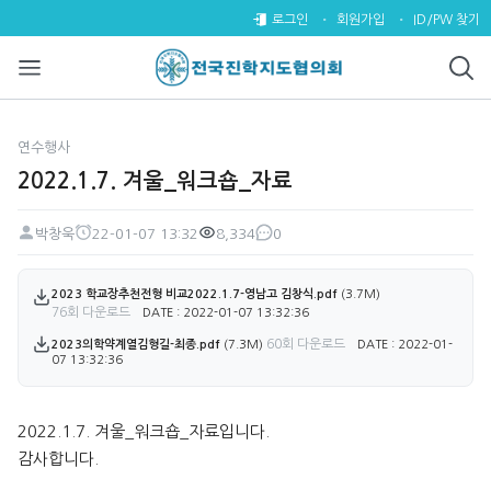
2022.1.7. 겨울_워크숍_자료 >
로그인
회원가입
ID/PW 찾기
연수행사
2022.1.7. 겨울_워크숍_자료
박창욱
22-01-07 13:32
8,334
0
페이지 정보
작성자
작성일
조회
댓글
첨부파일
2023 학교장추천전형 비교2022.1.7-영남고 김창식.pdf
(3.7M)
76회 다운로드
DATE : 2022-01-07 13:32:36
60회 다운로드
2023의학약계열김형길-최종.pdf
(7.3M)
DATE : 2022-01-
07 13:32:36
본문
2022.1.7. 겨울_워크숍_자료입니다.
감사합니다.