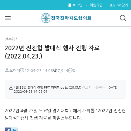
2022년 전진협 발대식 행사 진행 자
로그인
회원가입
ID/PW 찾기
연수행사
2022년 전진협 발대식 행사 진행 자료
(2022.04.23.)
오현석
22-04-23 14:08
7,944
0
페이지 정보
작성자
작성일
조회
댓글
첨부파일
403회 다운로드
4월 23일 발대식 진행 PPT 와이드.pptx
(29.0M)
DATE :
2022-04-23 14:08:04
본문
2022년 4월 23일 토요일 경기대학교에서 개최한 "2022년 전진협
발대식" 행사 진행 자료를 파일첨부합니다.