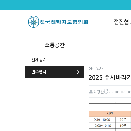
2025 수시바라기 2차 일정표(202
전진협
소통공간
전체공지
연수행사
연수행사
2025 수시바라기 
최명한
25-08-02 08
페이지 정보
작성자
작성일
본문