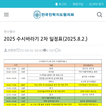
2025 수시바라기 2차 일정표(202
로그인
회원가입
ID/PW 찾기
연수행사
2025 수시바라기 2차 일정표(2025.8.2.)
최명한
25-08-02 08:43
2,507
0
페이지 정보
작성자
작성일
조회
댓글
본문