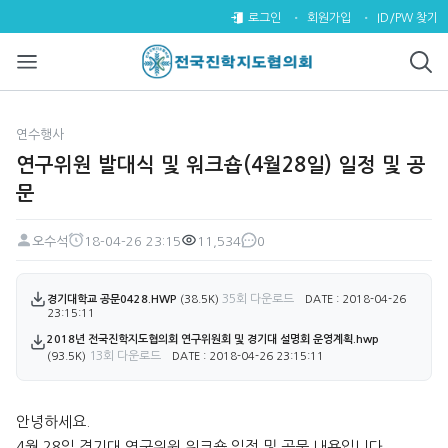
연구위원 발대식 및 워크숍(4월28
로그인
회원가입
ID/PW 찾기
연수행사
연구위원 발대식 및 워크숍(4월28일) 일정 및 공
문
오수석
18-04-26 23:15
11,534
0
페이지 정보
작성자
작성일
조회
댓글
첨부파일
35회 다운로드
경기대학교 공문0428.HWP
(38.5K)
DATE : 2018-04-26
23:15:11
2018년 전국진학지도협의회 연구위원회 및 경기대 설명회 운영계획.hwp
13회 다운로드
(93.5K)
DATE : 2018-04-26 23:15:11
본문
안녕하세요.
4월 28일 경기대 연구위원 워크숍 일정 및 공문 내용입니다.