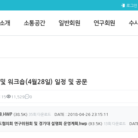
일) 일정 및 공문 > 연수행사
로그인
 소개
소통공간
일반회원
연구회원
수
및 워크숍(4월28일) 일정 및 공문
:15
11,529
0
조회
댓글
8.HWP
(38.5K)
DATE : 2018-04-26 23:15:11
35회 다운로드
도협의회 연구위원회 및 경기대 설명회 운영계획.hwp
(93.5K)
DATE
13회 다운로드