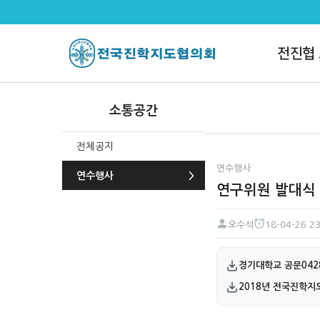
연구위원 발대식 및 워크숍(4월28
전진협
소통공간
전체공지
연수행사
연수행사
연구위원 발대식 
오수석
18-04-26 23
페이지 정보
작성자
작성일
첨부파일
경기대학교 공문042
2018년 전국진학지