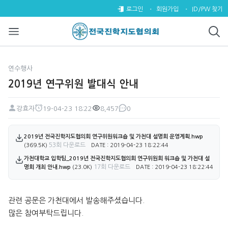
2019년 연구위원 발대식 안내 >
로그인
회원가입
ID/PW 찾기
연수행사
2019년 연구위원 발대식 안내
강효자
19-04-23 18:22
8,457
0
페이지 정보
작성자
작성일
조회
댓글
첨부파일
2019년 전국진학지도협의회 연구위원워크숍 및 가천대 설명회 운영계획.hwp
53회 다운로드
(369.5K)
DATE : 2019-04-23 18:22:44
가천대학교 입학팀_2019년 전국진학지도협의회 연구위원회 워크숍 및 가천대 설
17회 다운로드
명회 개최 안내.hwp
(23.0K)
DATE : 2019-04-23 18:22:44
본문
관련 공문은 가천대에서 발송해주셨습니다.
많은 참여부탁드립니다.