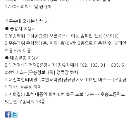
17:30~ 폐회식 및 평가회
＜우송대 오시는 방법＞.
● 승용차 이용시
 우송타워 주차장(2층) 오른쪽으로 이동 솔파인 전용 EV 이용
 우송타워 주차장(1층, 지하1층) EVfh 3층으로 이동한 후, 솔파인
전용 E/V 이용
● 대중교통 이용시
 대전역: [대전역중앙시장]정류장에서 102, 103, 311, 605, 6
08번 버스→[우송정보대학] 정류장 하차
 대전복합터미널: [복합터미널]정류장에서 102번 버스 → [우송정
보대학] 정류장 하차
 지하철: 1호선 대동역 하차 6번 출구 도보 12분 → 우송고등학교
맞은편 우송타워 13층