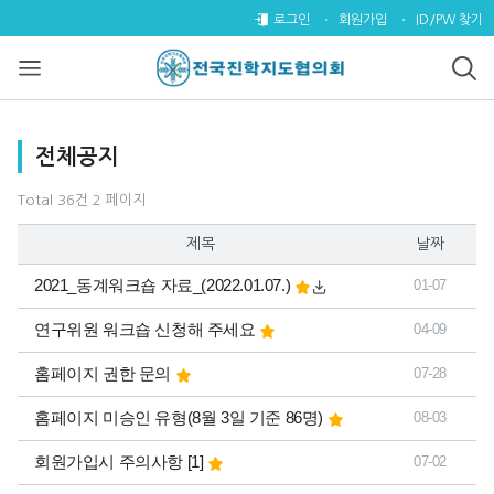
전체공지 2 페이지
로그인
회원가입
ID/PW 찾기
목록
전체공지
Total 36건
2 페이지
제목
날짜
2021_동계워크숍 자료_(2022.01.07.)
01-07
연구위원 워크숍 신청해 주세요
04-09
홈페이지 권한 문의
07-28
홈페이지 미승인 유형(8월 3일 기준 86명)
08-03
댓글
개
회원가입시 주의사항
[1]
07-02