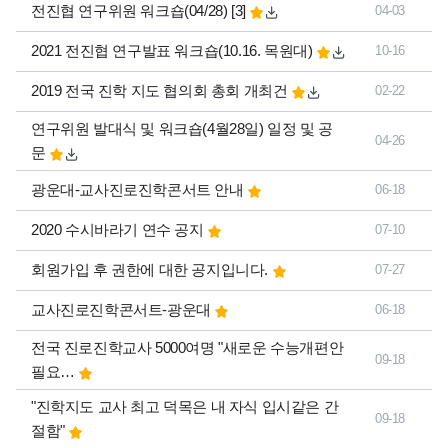
댓글
개
전진협 연구위원 워크숍(04/28)
[3]
04-03
2021 전진협 연구발표 워크숍(10.16. 목원대)
10-16
2019 전국 진학 지도 협의회 총회 개최건
02-22
연구위원 발대식 및 워크숍(4월28일) 일정 및 공
04-26
문
광운대-교사진로진학콘서트 안내
06-18
2020 수시바라기 연수 공지
07-10
회원가입 후 권한에 대한 공지입니다.
07-27
교사진로진학콘서트-광운대
06-18
전국 진로진학교사 5000여명 "새로운 수능개편안
09-18
필요…
"진학지도 교사 최고 덕목은 내 자식 입시같은 간
09-18
절함"