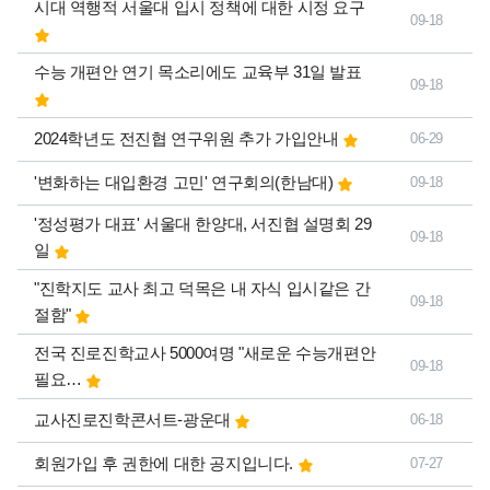
시대 역행적 서울대 입시 정책에 대한 시정 요구
09-18
수능 개편안 연기 목소리에도 교육부 31일 발표
09-18
2024학년도 전진협 연구위원 추가 가입안내
06-29
'변화하는 대입환경 고민' 연구회의(한남대)
09-18
'정성평가 대표' 서울대 한양대, 서진협 설명회 29
09-18
일
"진학지도 교사 최고 덕목은 내 자식 입시같은 간
09-18
절함"
전국 진로진학교사 5000여명 "새로운 수능개편안
09-18
필요…
교사진로진학콘서트-광운대
06-18
회원가입 후 권한에 대한 공지입니다.
07-27