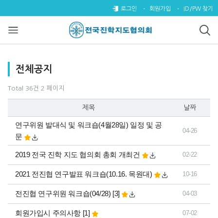
전체공지 2 페이지
로그인
회원가입
ID/PW 찾기
목록
전체공지
Total 36건
2 페이지
제목
날짜
연구위원 발대식 및 워크숍(4월28일) 일정 및 공
04-26
문
2019 전국 진학 지도 협의회 총회 개최건
02-22
2021 전진협 연구발표 워크숍(10.16. 목원대)
10-16
댓글
개
전진협 연구위원 워크숍(04/28)
[3]
04-03
댓글
개
회원가입시 주의사항
[1]
07-02