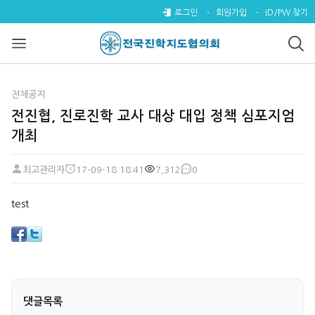
전진협, 진로진학 교사 대상 대입
로그인
회원가입
ID/PW 찾기
전체공지
전진협, 진로진학 교사 대상 대입 정책 심포지엄
개최
최고관리자
17-09-18 18:41
7,312
0
페이지 정보
작성자
작성일
조회
댓글
본문
test
댓글목록