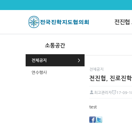
전진협, 진로진학 교사 대상 대입
전진협
소통공간
전체공지
전체공지
연수행사
전진협, 진로진학
최고관리자
17-09-1
페이지 정보
작성자
작성일
본문
test