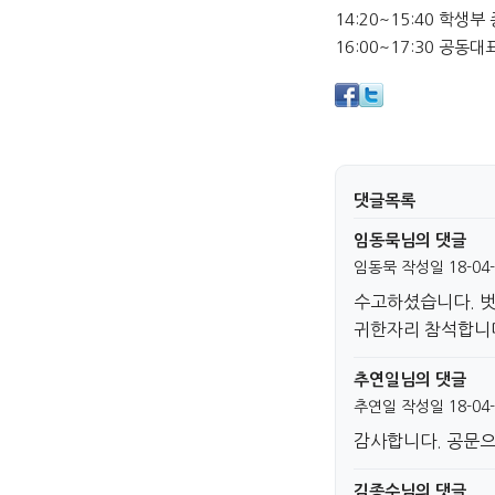
14:20~15:40 학
16:00~17:30 공
댓글목록
임동묵님의 댓글
임동묵
작성일
18-04-
수고하셨습니다. 벗
귀한자리 참석합니
추연일님의 댓글
추연일
작성일
18-04-
감사합니다. 공문
김종수님의 댓글