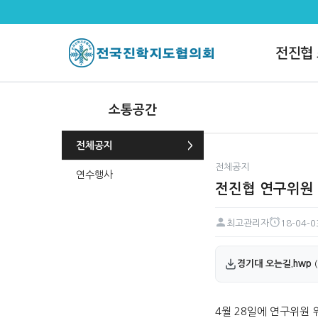
전진협 연구위원 워크숍(04/28)
전진협
소통공간
전체공지
전체공지
연수행사
전진협 연구위원 워
최고관리자
18-04-0
페이지 정보
작성자
작성일
첨부파일
경기대 오는길.hwp
(
본문
4월 28일에 연구위원