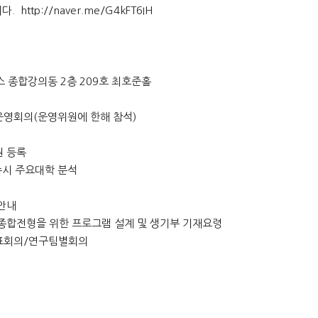
니다.
http://naver.me/G4kFT6IH
스 종합강의동 2층 209호 최호준홀
확대운영회의(운영위원에 한해 참석)
원 등록
9 수시 주요대학 분석
 안내
생부 종합전형을 위한 프로그램 설계 및 생기부 기재요령
동대표회의/연구팀별회의