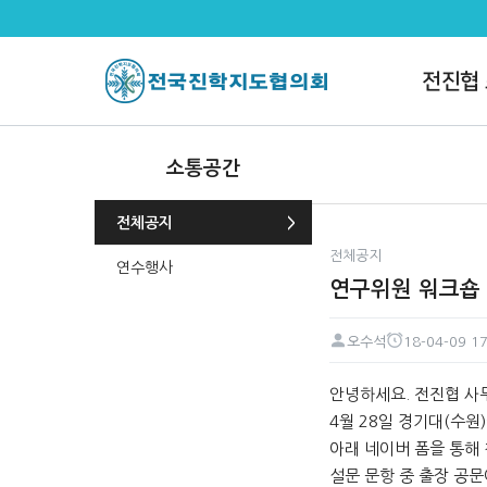
연구위원 워크숍 신청해 주세요 >
전진협
소통공간
전체공지
전체공지
연수행사
연구위원 워크숍
오수석
18-04-09 17
페이지 정보
작성자
작성일
본문
안녕하세요. 전진협 사
4월 28일 경기대(수원
아래 네이버 폼을 통해 
설문 문항 중 출장 공