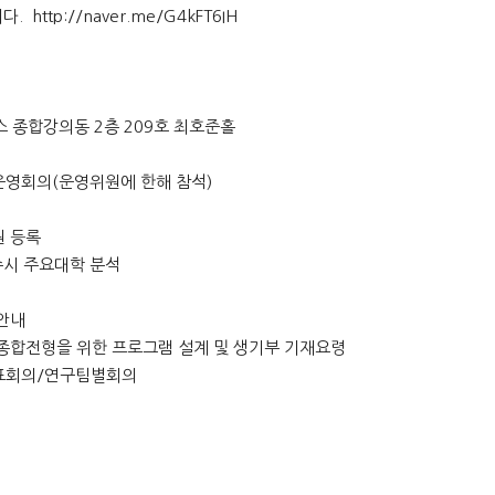
니다.
http://naver.me/G4kFT6IH
스 종합강의동 2층 209호 최호준홀
확대운영회의(운영위원에 한해 참석)
원 등록
9 수시 주요대학 분석
 안내
생부 종합전형을 위한 프로그램 설계 및 생기부 기재요령
동대표회의/연구팀별회의