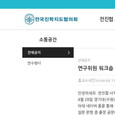
연구위원 워크숍 신청해 주세요 >
전진협
소통공간
전체공지
전체공지
연수행사
연구위원 워크숍
오수석
18-04-09 17
페이지 정보
작성자
작성일
본문
안녕하세요. 전진협 사
4월 28일 경기대(수원
아래 네이버 폼을 통해 
설문 문항 중 출장 공