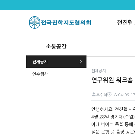
연구위원 워크숍 신청해 주세요 >
전진협
소통공간
전체공지
전체공지
연수행사
연구위원 워크숍
오수석
18-04-09 17
페이지 정보
작성자
작성일
본문
안녕하세요. 전진협 사
4월 28일 경기대(수원
아래 네이버 폼을 통해 
설문 문항 중 출장 공