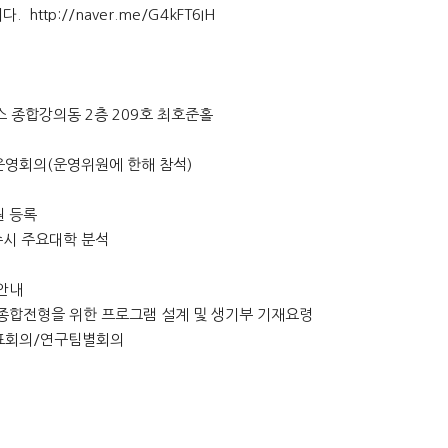
니다.
http://naver.me/G4kFT6IH
스 종합강의동 2층 209호 최호준홀
확대운영회의(운영위원에 한해 참석)
원 등록
9 수시 주요대학 분석
 안내
생부 종합전형을 위한 프로그램 설계 및 생기부 기재요령
동대표회의/연구팀별회의