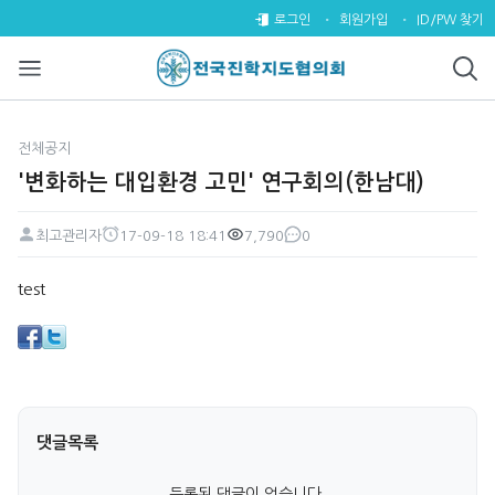
'변화하는 대입환경 고민' 연구회
로그인
회원가입
ID/PW 찾기
전체공지
'변화하는 대입환경 고민' 연구회의(한남대)
최고관리자
17-09-18 18:41
7,790
0
페이지 정보
작성자
작성일
조회
댓글
본문
test
댓글목록
등록된 댓글이 없습니다.