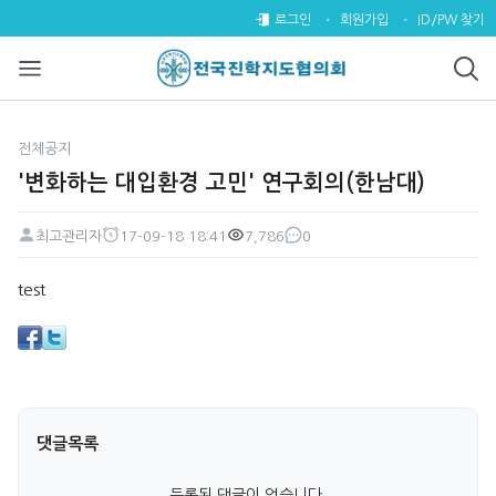
'변화하는 대입환경 고민' 연구회
로그인
회원가입
ID/PW 찾기
전체공지
'변화하는 대입환경 고민' 연구회의(한남대)
최고관리자
17-09-18 18:41
7,786
0
페이지 정보
작성자
작성일
조회
댓글
본문
test
댓글목록
등록된 댓글이 없습니다.