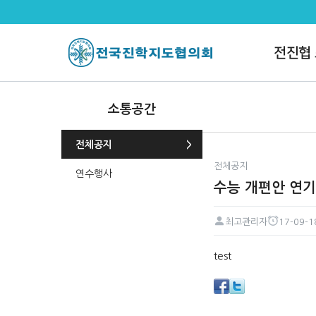
수능 개편안 연기 목소리에도 교육
전진협
소통공간
전체공지
전체공지
연수행사
수능 개편안 연기
최고관리자
17-09-1
페이지 정보
작성자
작성일
본문
test