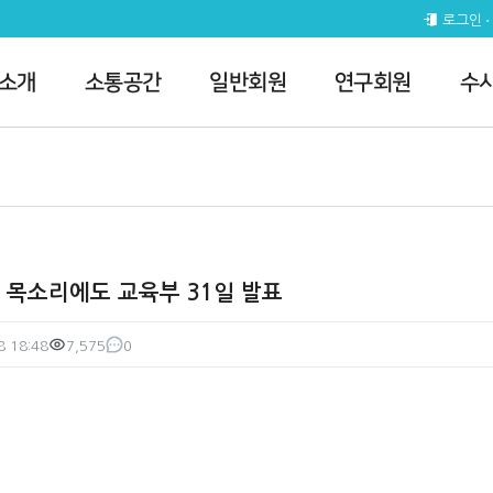
부 31일 발표 > 전체공지
로그인
 소개
소통공간
일반회원
연구회원
수
 목소리에도 교육부 31일 발표
8 18:48
7,575
0
조회
댓글