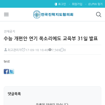
수능 개편안 연기 목소리에도 교육
로그인
회원가입
ID/PW 찾기
전체공지
수능 개편안 연기 목소리에도 교육부 31일 발표
최고관리자
17-09-18 18:48
7,569
0
페이지 정보
작성자
작성일
조회
댓글
본문
test
댓글목록
등록된 댓글이 없습니다.