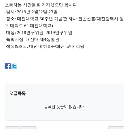
소통하는 시간들을 가지셨으면 합니다
.
-
일시
: 2019
년
2
월
22
일
-23
일
-
장소
:
대전대학교
30
주년 기념관 하나 컨벤션홀
(
대전광역시 동
구 대학로
62
대전대학교
)
-
대상
: 2018
연구위원
, 2019
연구위원
-
숙박시설
:
대전대 제
4
생활관
-
석식
&
조식
:
대전대 혜화문화관 교내 식당
댓글목록
등록된 댓글이 없습니다.