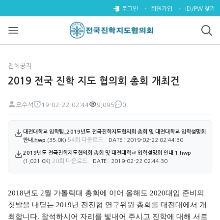
2019 전국 진학 지도 협의회 총
로그인
회원가입
ID/PW 찾기
전체공지
2019 전국 진학 지도 협의회 총회 개최건
오수석
19-02-22 02:44
9,095
0
페이지 정보
작성자
작성일
조회
댓글
첨부파일
대전대학교 입학팀_2019년도 전국진학지도협의회 총회 및 대전대학교 입학설명회
54회 다운로드
안내.hwp
(35.0K)
DATE : 2019-02-22 02:44:30
2019년도 전국진학지도협의회 총회 및 대전대학교 입학설명회 안내 1.hwp
20회 다운로드
(1,021.0K)
DATE : 2019-02-22 02:44:30
본문
2018
년도
2
월 가톨릭대 총회에 이어 올해도
2020
대입 준비의
첫발을 내딛는
2019
년 전진협 연구위원 총회를 대전대에서 개
최합니다
.
참석하시어 자리를 빛내어 주시고 진학에 대해 서로