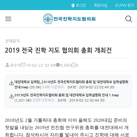
2019 전국 진학 지도 협의회 총
로그인
회원가입
ID/PW 찾기
전체공지
2019 전국 진학 지도 협의회 총회 개최건
오수석
19-02-22 02:44
9,093
0
페이지 정보
작성자
작성일
조회
댓글
첨부파일
대전대학교 입학팀_2019년도 전국진학지도협의회 총회 및 대전대학교 입학설명회
54회 다운로드
안내.hwp
(35.0K)
DATE : 2019-02-22 02:44:30
2019년도 전국진학지도협의회 총회 및 대전대학교 입학설명회 안내 1.hwp
20회 다운로드
(1,021.0K)
DATE : 2019-02-22 02:44:30
본문
2018
년도
2
월 가톨릭대 총회에 이어 올해도
2020
대입 준비의
첫발을 내딛는
2019
년 전진협 연구위원 총회를 대전대에서 개
최합니다
.
참석하시어 자리를 빛내어 주시고 진학에 대해 서로