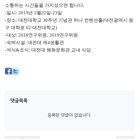
소통하는 시간들을 가지셨으면 합니다
.
-
일시
: 2019
년
2
월
22
일
-23
일
-
장소
:
대전대학교
30
주년 기념관 하나 컨벤션홀
(
대전광역시 동
구 대학로
62
대전대학교
)
-
대상
: 2018
연구위원
, 2019
연구위원
-
숙박시설
:
대전대 제
4
생활관
-
석식
&
조식
:
대전대 혜화문화관 교내 식당
댓글목록
등록된 댓글이 없습니다.