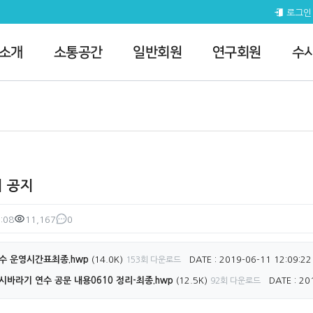
지
로그인
 소개
소통공간
일반회원
연구회원
수
기 공지
:08
11,167
0
조회
댓글
연수 운영시간표최종.hwp
(14.0K)
DATE : 2019-06-11 12:09:22
153회 다운로드
시바라기 연수 공문 내용0610 정리-최종.hwp
(12.5K)
DATE : 20
92회 다운로드