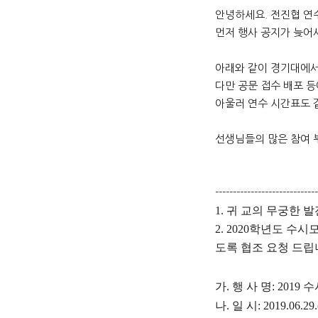
본문
안녕하세요. 전진협 연
먼저 행사 공지가 늦어
아래와 같이 경기대에서
다만 공문 접수 배포 등
아울러 연수 시간표도 
선생님들의 많은 참여 
-----------------------------
1.
귀 교의 무궁한 
2. 2020
학년도 수시모
도록 협조 요청 드
가
.
행 사 명
: 2019
수
나
.
일 시
: 2019.06.29.