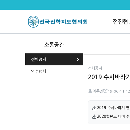
2019 수시바라기 공지 > 전체공
전진협
소통공간
전체공지
전체공지
연수행사
2019 수시바라
이주민
19-06-11 12
페이지 정보
작성자
작성일
첨부파일
2019 수시바라기 
2020학년도 대비 수