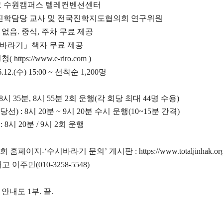
 수원캠퍼스 텔레컨벤션센터
진학담당 교사 및 전국진학지도협의회 연구위원
 없음
.
중식
,
주차 무료 제공
바라기
」
책자 무료 제공
신청
(
https://www.e-riro.com
)
6.12.(
수
) 15:00 ~
선착순
1,200
명
8
시
35
분
, 8
시
55
분
2
회 운행
(
각 회당 최대
44
명 수용
)
당선
) : 8
시
20
분
~ 9
시
20
분 수시 운행
(10~15
분 간격
)
 : 8
시
20
분
/ 9
시
2
회 운행
회 홈페이지
-‘
수시바라기 문의
’
게시판
:
https://www.totaljinhak.o
서고 이주민
(010-3258-5548)
 안내도
1
부
.
끝
.