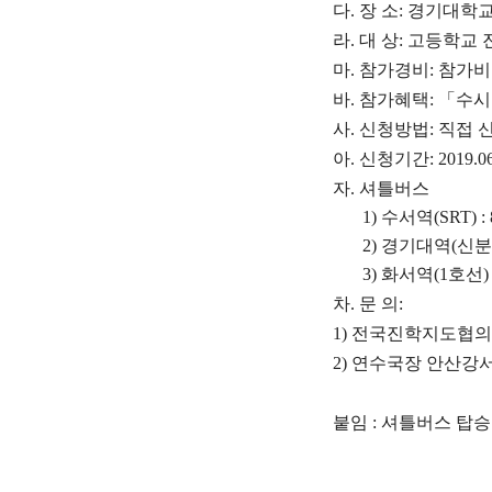
다
.
장 소
:
경기대학교
라
.
대 상
:
고등학교 
마
.
참가경비
:
참가비
바
.
참가혜택
:
「
수시
사
.
신청방법
:
직접 
아
.
신청기간
: 2019.0
자
.
셔틀버스
1)
수서역
(SRT) : 
2)
경기대역
(
신분
3)
화서역
(1
호선
)
차
.
문 의
:
1)
전국진학지도협의
2)
연수국장 안산강
붙임
:
셔틀버스 탑승