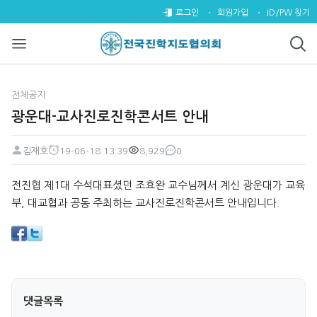
광운대-교사진로진학콘서트 안내 
로그인
회원가입
ID/PW 찾기
전체공지
광운대-교사진로진학콘서트 안내
김재호
19-06-18 13:39
8,929
0
페이지 정보
작성자
작성일
조회
댓글
본문
전진협 제1대 수석대표셨던 조효완 교수님께서 계신 광운대가 교육
부, 대교협과 공동 주최하는 교사진로진학콘서트 안내입니다.
댓글목록