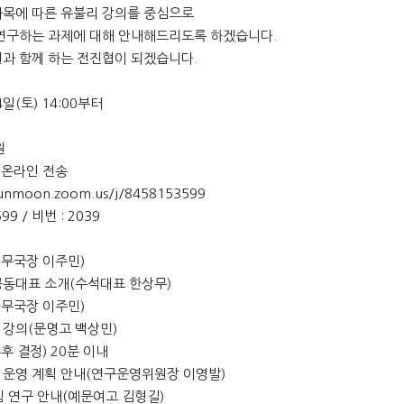
목에 따른 유불리 강의를 중심으로
연구하는 과제에 대해 안내해드리도록 하겠습니다.
과 함께 하는 전진협이 되겠습니다.
24일(토) 14:00부터
원
한 온라인 전송
/sunmoon.zoom.us/j/8458153599
599 / 비번 : 2039
(사무국장 이주민)
및 공동대표 소개(수석대표 한상무)
(사무국장 이주민)
과목 강의(문명고 백상민)
추후 결정) 20분 이내
개 및 운영 계획 안내(연구운영위원장 이영발)
구팀 연구 안내(예문여고 김형길)