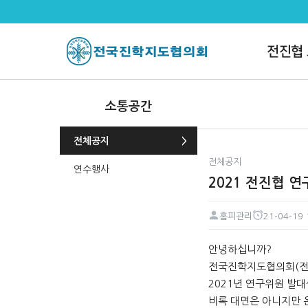
2021 전진협 연구위원 발대식 안
전진협
소통공간
전체공지
전체공지
연수행사
2021 전진협 
홈피관리
21-04-19 
페이지 정보
작성자
작성일
본문
안녕하십니까?
전국진학지도협의회(전
2021년 연구위원 발
비록 대면은 아니지만 