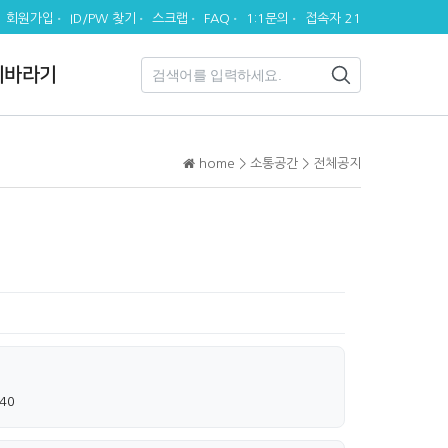
회원가입
ID/PW 찾기
스크랩
FAQ
1:1문의
접속자 21
시바라기
home > 소통공간 > 전체공지
:40