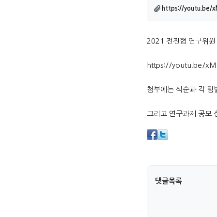
관련링크
https://youtu.be
본문
2021 전진협 연구위원
https://youtu.be/x
첨부에는 식순과 각 팀
그리고 연구과제 공모 
댓글목록