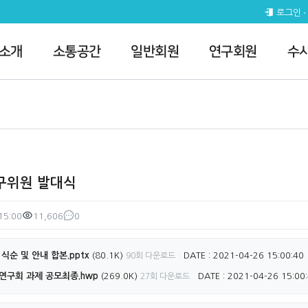
 전체공지
로그인
 소개
소통공간
일반회원
연구회원
수
연구위원 발대식
15:00
11,606
0
조회
댓글
식순 및 안내 합본.pptx
(80.1K)
DATE : 2021-04-26 15:00:40
90회 다운로드
구회 과제 공모최종.hwp
(269.0K)
DATE : 2021-04-26 15:00
27회 다운로드