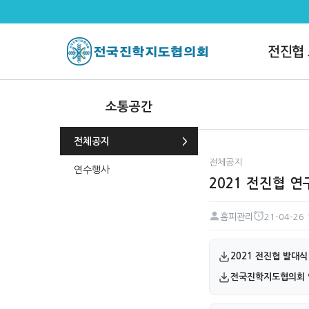
2021 전진협 연구위원 발대식 >
전진협
소통공간
전체공지
전체공지
연수행사
2021 전진협 
홈피관리
21-04-26 
페이지 정보
작성자
작성일
첨부파일
2021 전진협 발대식 
전국진학지도협의회 연