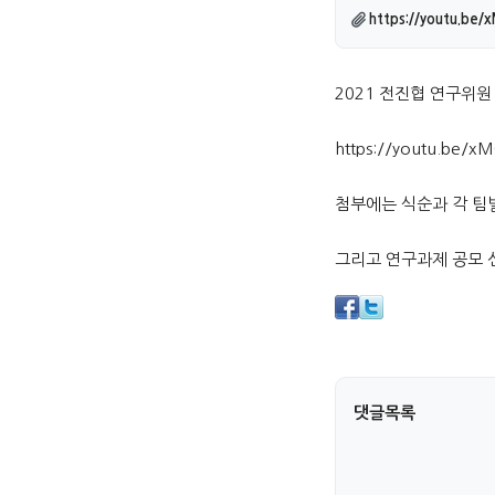
관련링크
https://youtu.be
본문
2021 전진협 연구위원
https://youtu.be/x
첨부에는 식순과 각 팀
그리고 연구과제 공모 
댓글목록