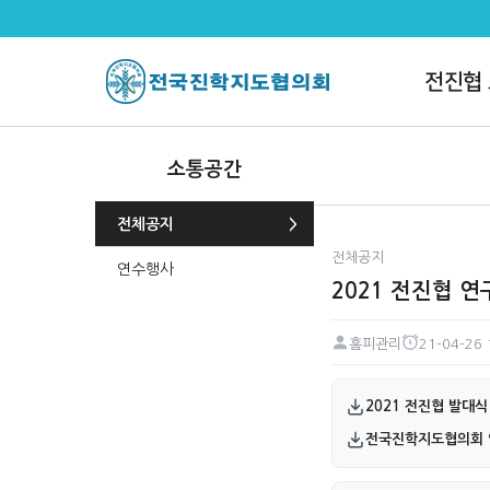
2021 전진협 연구위원 발대식 >
전진협
소통공간
전체공지
전체공지
연수행사
2021 전진협 
홈피관리
21-04-26 
페이지 정보
작성자
작성일
첨부파일
2021 전진협 발대식 
전국진학지도협의회 연