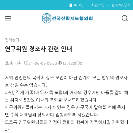
연구위원 경조사 관련 안내 > 전
로그인
회원가입
ID/PW 찾기
전체공지
연구위원 경조사 관련 안내
홈피관리
21-06-09 08:23
12,180
0
페이지 정보
작성자
작성일
조회
댓글
본문
저희 전진협의 목적이 상조 모임이 아닌 관계로 모든 범위의 경조사
를 챙길 수는 없습니다.
다만, 직계 가족(배우자 쪽 포함)의 애사의 경우에만 아픔을 같이 하
는 취지로 5만원 이내의 조화를 보내드리겠습니다.
연구위원님들께서는 애사가 있는 경우 사무국에 말씀을 전해 주시
면 수석 대표님과 상의하여 집행하도록 하겠습니다.
모쪼록 연구위원님들의 가정에 평화와 행복이 가득하시길 기원합니
다.