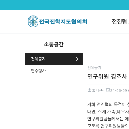
연구위원 경조사 관련 안내 > 전
전진협
소통공간
전체공지
전체공지
연수행사
연구위원 경조사
홈피관리
21-06-09 
페이지 정보
작성자
작성일
본문
저희 전진협의 목적이 
다만, 직계 가족(배우
연구위원님들께서는 애사
모쪼록 연구위원님들의 