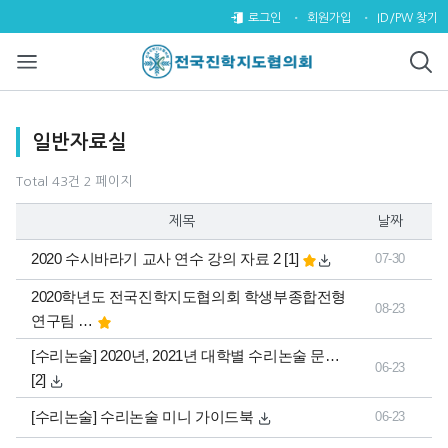
일반자료실 2 페이지
로그인
회원가입
ID/PW 찾기
목록
일반자료실
Total 43건
2 페이지
제목
날짜
댓글
개
2020 수시바라기 교사 연수 강의 자료 2
[1]
07-30
2020학년도 전국진학지도협의회 학생부종합전형
08-23
연구팀 …
댓글
[수리논술] 2020년, 2021년 대학별 수리논술 문…
06-23
개
[2]
[수리논술] 수리논술 미니 가이드북
06-23