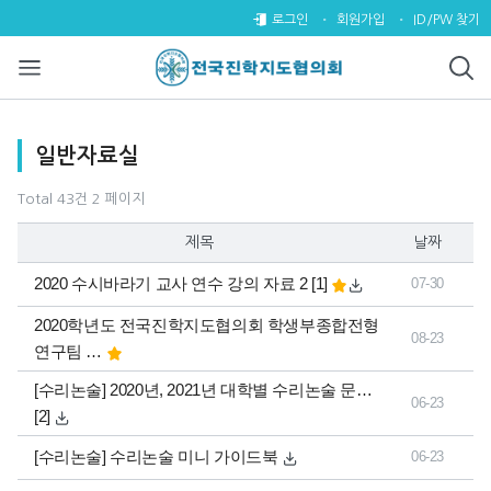
일반자료실 2 페이지
로그인
회원가입
ID/PW 찾기
목록
일반자료실
Total 43건
2 페이지
제목
날짜
댓글
개
2020 수시바라기 교사 연수 강의 자료 2
[1]
07-30
2020학년도 전국진학지도협의회 학생부종합전형
08-23
연구팀 …
댓글
[수리논술] 2020년, 2021년 대학별 수리논술 문…
06-23
개
[2]
[수리논술] 수리논술 미니 가이드북
06-23