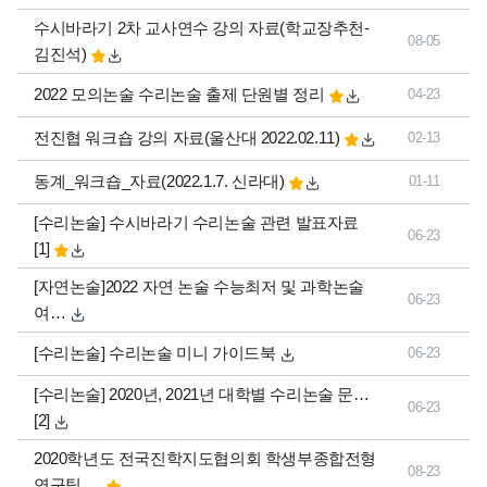
수시바라기 2차 교사연수 강의 자료(학교장추천-
08-05
김진석)
2022 모의논술 수리논술 출제 단원별 정리
04-23
전진협 워크숍 강의 자료(울산대 2022.02.11)
02-13
동계_워크숍_자료(2022.1.7. 신라대)
01-11
댓글
[수리논술] 수시바라기 수리논술 관련 발표자료
06-23
개
[1]
[자연논술]2022 자연 논술 수능최저 및 과학논술
06-23
여…
[수리논술] 수리논술 미니 가이드북
06-23
댓글
[수리논술] 2020년, 2021년 대학별 수리논술 문…
06-23
개
[2]
2020학년도 전국진학지도협의회 학생부종합전형
08-23
연구팀 …