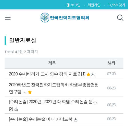
일반자료실 2 페이지
로그인
회원가입
ID/PW 찾기
목록
일반자료실
Total 43건
2 페이지
제목
날짜
댓글
개
2020 수시바라기 교사 연수 강의 자료 2
[1]
07-30
2020학년도 전국진학지도협의회 학생부종합전형
08-23
연구팀 …
댓글
[수리논술] 2020년, 2021년 대학별 수리논술 문…
06-23
개
[2]
[수리논술] 수리논술 미니 가이드북
06-23