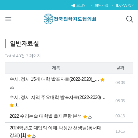
일반자료실 3 페이지
로그인
회원가입
ID/PW 찾기
목록
일반자료실
Total 43건
3 페이지
제목
날짜
수시, 정시 15개 대학 발표자료(2022-2020)_…
08-06
수시, 정시 지역 주요대학 발표자료(2022-2020)…
08-06
2022 수리논술 대학별 출제문항 분석
09-13
2024학년도 대입의 이해-박성찬 선생님(동서대
10-15
댓글
개
강의)
[1]