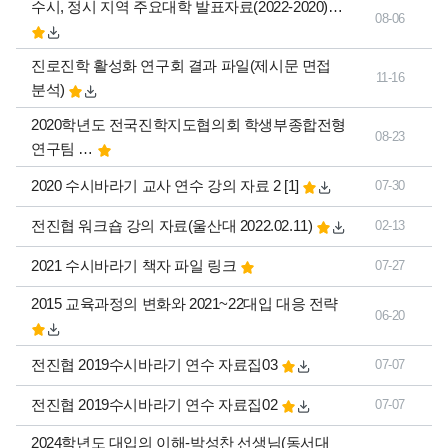
수시, 정시 지역 주요대학 발표자료(2022-2020)…
08-06
진로진학 활성화 연구회 결과 파일(제시문 면접
11-16
분석)
2020학년도 전국진학지도협의회 학생부종합전형
08-23
연구팀 …
댓글
개
2020 수시바라기 교사 연수 강의 자료 2
[1]
07-30
전진협 워크숍 강의 자료(울산대 2022.02.11)
02-13
2021 수시바라기 책자 파일 링크
07-27
2015 교육과정의 변화와 2021~22대입 대응 전략
06-20
전진협 2019수시바라기 연수 자료집03
07-07
전진협 2019수시바라기 연수 자료집02
07-07
2024학년도 대입의 이해-박성찬 선생님(동서대