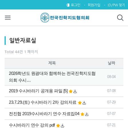
일반자료실 1 페이지
로그인
회원가입
ID/PW 찾기
목록
일반자료실
Total 44건
1 페이지
제목
날짜
2026학년도 원광대와 함께하는 전국진학지도협
08-04
의회 수시…
댓글
개
2019 수시바라기 공개용 파일
[5]
07-08
23.7.29.(토) 수시바라기 2차 강의자료
07-29
전진협 2019수시바라기 연수 자료집04
07-07
수시바라기 연수 강의 pdf
07-21