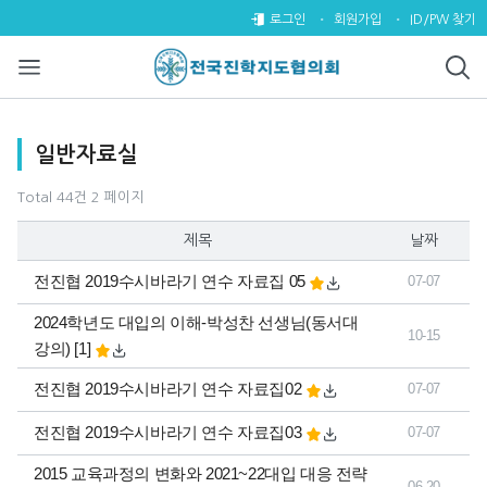
일반자료실 2 페이지
로그인
회원가입
ID/PW 찾기
목록
일반자료실
Total 44건
2 페이지
제목
날짜
전진협 2019수시바라기 연수 자료집 05
07-07
2024학년도 대입의 이해-박성찬 선생님(동서대
10-15
댓글
개
강의)
[1]
전진협 2019수시바라기 연수 자료집02
07-07
전진협 2019수시바라기 연수 자료집03
07-07
2015 교육과정의 변화와 2021~22대입 대응 전략
06-20