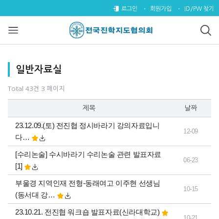
일반자료실 3 페이지
로그인
회원가입
ID/PW 찾기
목록
일반자료실
Total 43건
3 페이지
제목
날짜
23.12.09.(토) 전진협 정시바라기 강의자료입니
12-09
다…
댓글
[수리논술] 수시바라기 수리논술 관련 발표자료
06-23
개
[1]
부울경 지역인재 전형-동래여고 이주현 선생님
10-15
(동서대 강…
23.10.21. 전진협 워크숍 발표자료(신라대학교)
10-21