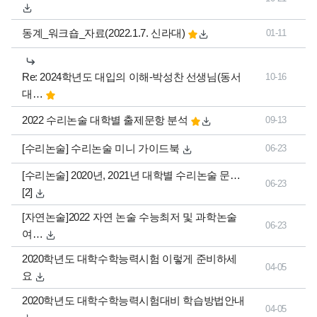
동계_워크숍_자료(2022.1.7. 신라대)
01-11
Re: 2024학년도 대입의 이해-박성찬 선생님(동서
10-16
대…
2022 수리논술 대학별 출제문항 분석
09-13
[수리논술] 수리논술 미니 가이드북
06-23
댓글
[수리논술] 2020년, 2021년 대학별 수리논술 문…
06-23
개
[2]
[자연논술]2022 자연 논술 수능최저 및 과학논술
06-23
여…
2020학년도 대학수학능력시험 이렇게 준비하세
04-05
요
2020학년도 대학수학능력시험대비 학습방법안내
04-05