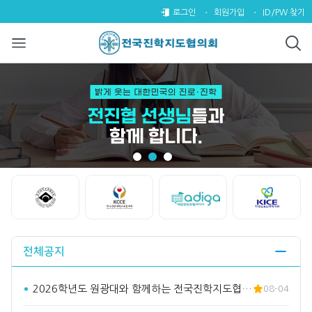
전국진학지도협의회
팝업레이어 알림
팝업레이어 알림이 없습니다.
로그인
회원가입
ID/PW 찾기
Start
Stop
전체공지
2026학년도 원광대와 함께하는 전국진학지도협의회 수시바라기2…
08-04