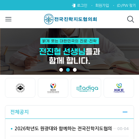
전국진학지도협의회
팝업레이어 알림
팝업레이어 알림이 없습니다.
로그인
회원가입
ID/PW 찾기
Start
Stop
전체공지
2026학년도 원광대와 함께하는 전국진학지도협의회 수시바라기2…
08-04