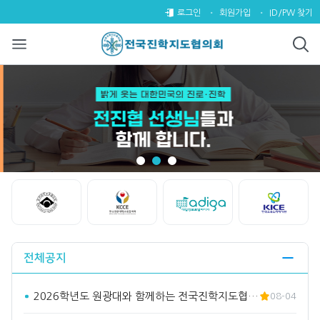
전국진학지도협의회
팝업레이어 알림
팝업레이어 알림이 없습니다.
로그인
회원가입
ID/PW 찾기
Start
Stop
전체공지
2026학년도 원광대와 함께하는 전국진학지도협의회 수시바라기2…
08-04