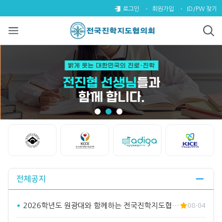
전국진학지도협의회
팝업레이어 알림
팝업레이어 알림이 없습니다.
로그인
회원가입
ID/PW 찾기
Start
Stop
전체공지
2026학년도 원광대와 함께하는 전국진학지도협의회 수시바라기2…
08-04