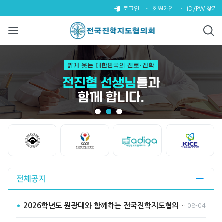
전국진학지도협의회
팝업레이어 알림
팝업레이어 알림이 없습니다.
로그인
회원가입
ID/PW 찾기
Start
Stop
전체공지
2026학년도 원광대와 함께하는 전국진학지도협의회 수시바라기2…
08-04