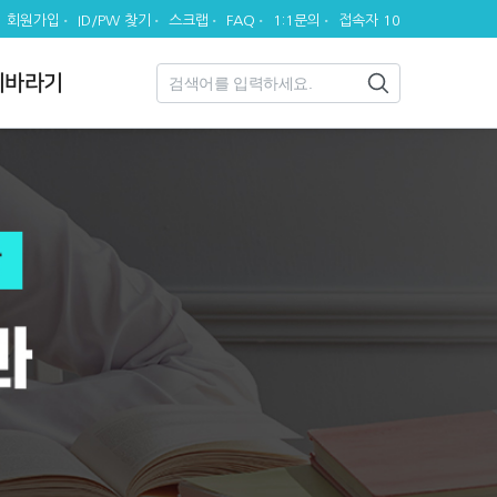
회원가입
ID/PW 찾기
스크랩
FAQ
1:1문의
접속자 10
시바라기