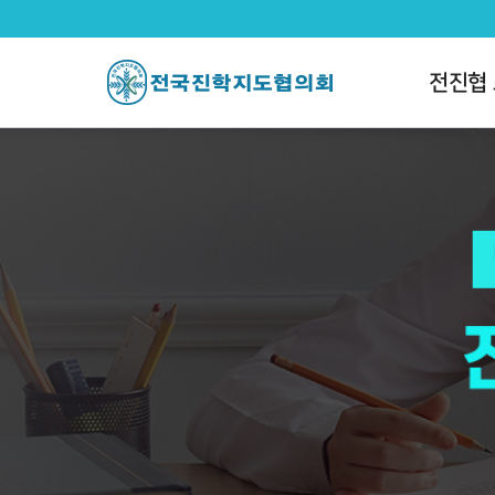
전국진학지도협의회
팝업레이어 알림
팝업레이어 알림이 없습니다.
전진협