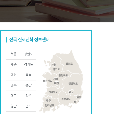
전국 진로진학 정보센터
서울
강원도
세종
경기도
대전
충북
경북
충남
대구
광주
경남
전북