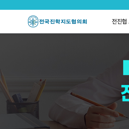
전국진학지도협의회
팝업레이어 알림
팝업레이어 알림이 없습니다.
전진협