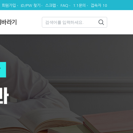
회원가입
ID/PW 찾기
스크랩
FAQ
1:1문의
접속자 10
시바라기