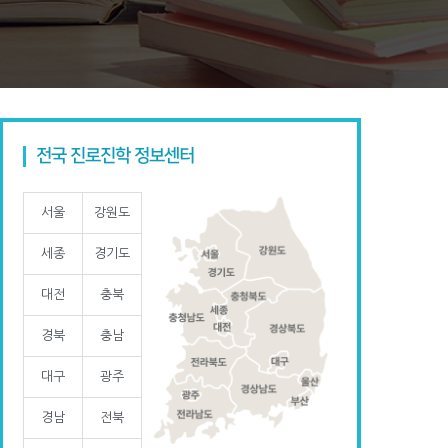
전국 진로진학 정보센터
서울
강원도
세종
경기도
대전
충북
경북
충남
대구
광주
경남
전북