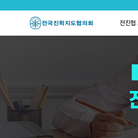
전국진학지도협의회
팝업레이어 알림
팝업레이어 알림이 없습니다.
전진협