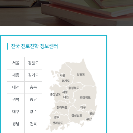
전국 진로진학 정보센터
서울
강원도
세종
경기도
대전
충북
경북
충남
대구
광주
경남
전북