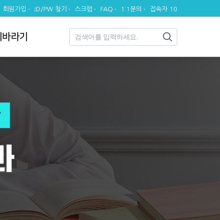
회원가입
ID/PW 찾기
스크랩
FAQ
1:1문의
접속자 10
시바라기